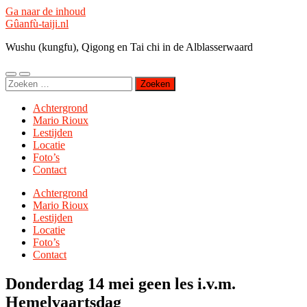
Ga naar de inhoud
Gûanfù-taiji.nl
Wushu (kungfu), Qigong en Tai chi in de Alblasserwaard
Toggle
Toggle
Zoeken
mobiel
zoekveld
naar:
menu
Achtergrond
Mario Rioux
Lestijden
Locatie
Foto’s
Contact
Achtergrond
Mario Rioux
Lestijden
Locatie
Foto’s
Contact
Donderdag 14 mei geen les i.v.m.
Hemelvaartsdag